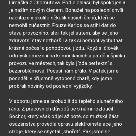
Limačka z Chomutova. Podle ohlasu byl spokojen a
je naším novým členem. Bohužel na poslední chvíli
nachlazení skolilo několik našich členů, kteří se
nemohli zúčastnit. Pouze Karlos se stihl dát do
stavu provozního, ale i tak jel autem, aby se jeho
zdravotní stav nezhoršil a tak si nemohl vychutnat
krásné počasí a pohodovou jízdu. Když si člověk
odmyslí omezení na komunikacích a páteční špičku
provozu ve městech, tak byla jízda perfektní a
bezproblémová. Počasí nám přálo. V pátek jsme
poseděli v příjemně vytopené chatě, kdy jsme
probrali novinky od poslední vyjížďky.
V sobotu jsme se probudili do teplého slunečného
rána. Z pracovních důvodů se s námi rozloučil
Sochor, který však odjel až poté, co mužská část
osazenstva provedla opravu elektroinstalace jeho
stroje, který se chystal „shořet“. Pak jsme se