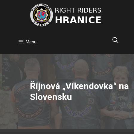
Přeskočit
na
obsah
Menu
Říjnová „Víkendovka“ na
Slovensku