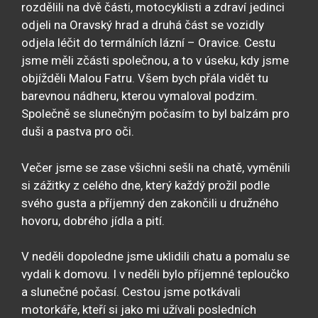
rozdělili na dvě části, motocyklisti a zdraví jedinci
odjeli na Oravský hrad a druhá část se vozidly
odjela léčit do termálních lázní – Oravice. Cestu
jsme měli zčásti společnou, a to v úseku, kdy jsme
objížděli Malou Fatru. Všem bych přála vidět tu
barevnou nádheru, kterou vymaloval podzim.
Společně se slunečným počasím to byl balzám pro
duši a pastva pro oči.
Večer jsme se zase všichni sešli na chatě, vyměnili
si zážitky z celého dne, který každý prožil podle
svého gusta a příjemný den zakončili u družného
hovoru, dobrého jídla a pití.
V neděli dopoledne jsme uklidili chatu a pomalu se
vydali k domovu. I v neděli bylo příjemné teploučko
a slunečné počasí. Cestou jsme potkávali
motorkáře, kteří si jako mi užívali posledních