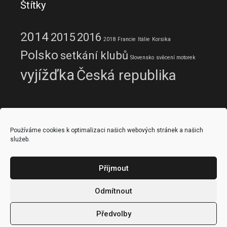
Štítky
2014
2015
2016
2018
Francie
Itálie
Korsika
Polsko
setkání klubů
Slovensko
svěcení motorek
vyjížďka
Česká republika
Odkazy IPA
Používáme cookies k optimalizaci našich webových stránek a našich
služeb.
IPA - sekce Česká republika
IPA – územní skupina č. 206
Hranice
Příjmout
Zásady cookies (EU)
Odmítnout
Předvolby
Copyright © 2014 - 2026
Right Riders Hranice
| Admin: